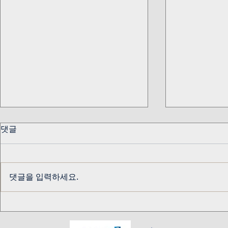
댓글
댓글을 입력하세요.
교수님 생신 기념
알키미스트 
테이블