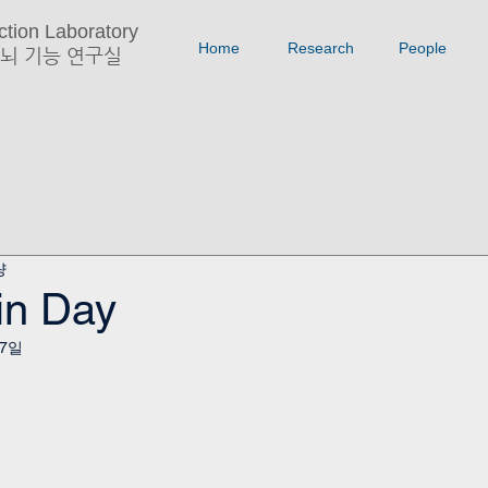
tion Laboratory
Home
Research
People
뇌 기능 연구실
량
in Day
17일