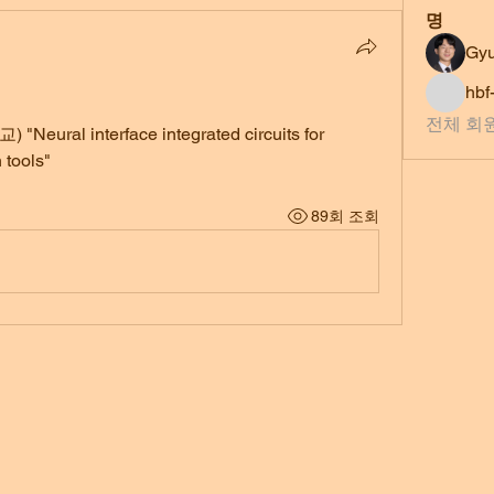
명
Gy
hbf
전체 회원
) "
Neural interface integrated circuits for 
 tools
"
89회 조회